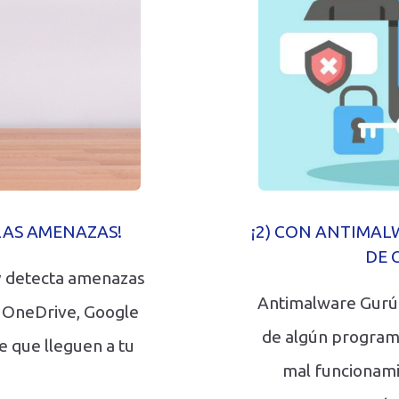
LAS AMENAZAS!
¡2) CON ANTIMA
DE 
 y detecta amenazas
Antimalware Gurú 
: OneDrive, Google
de algún program
de que lleguen a tu
mal funcionami