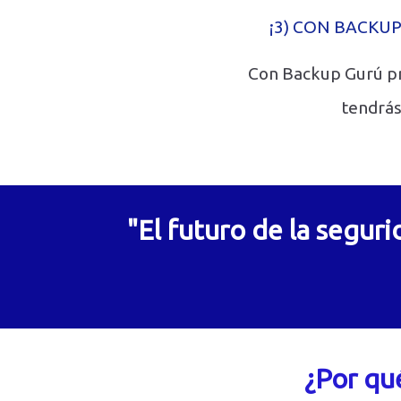
¡3) CON BACKU
Con Backup Gurú pr
tendrás
"El futuro de la segur
¿Por qu