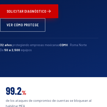
SOLICITAR DIAGNÓSTICO
VER CÓMO PROTEGE
32 años
protegiendo empresas mexicanas
CDMX
· Roma Norte
De
50 a 2,500
equipos
99.2
%
de los ataques de compromiso de cuentas se bloquean al
habilitar MFA