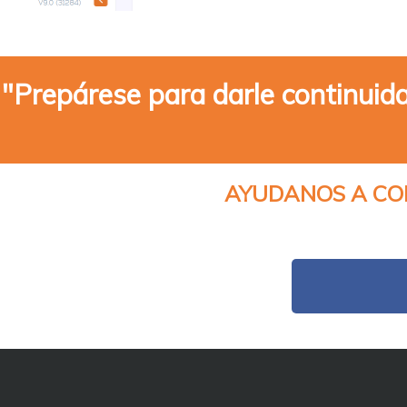
"Prepárese para darle continuid
AYUDANOS A CO