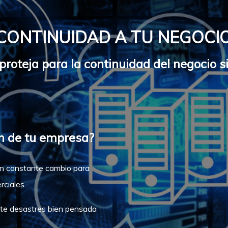
CONTINUIDAD A TU NEGOCI
roteja para la continuidad del negocio s
ón de tu empresa?
n constante cambio para
rciales.
nte desastres bien pensada