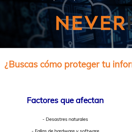
¿Buscas cómo proteger tu infor
Factores que afectan
- Desastres naturales
- Fallas de hardware y software