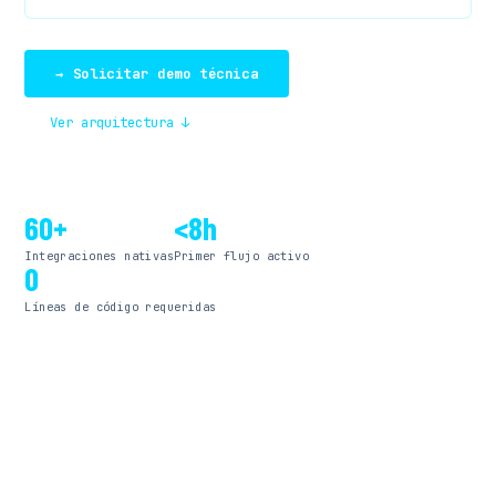
→ Solicitar demo técnica
Ver arquitectura ↓
60+
<8h
Integraciones nativas
Primer flujo activo
0
Líneas de código requeridas