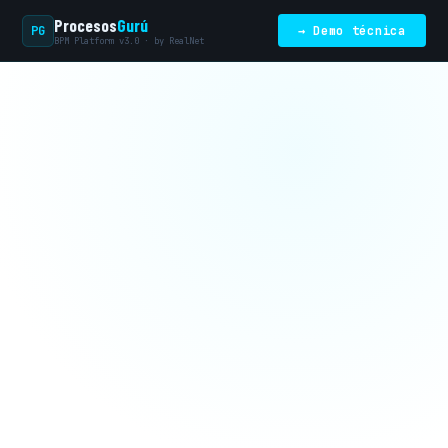
Procesos
Gurú
PG
→ Demo técnica
BPM Platform v3.0 · by RealNet