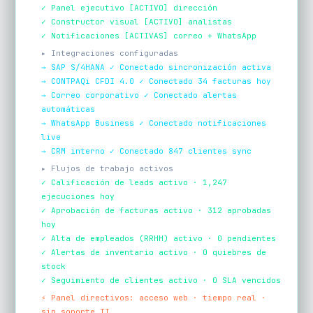
✓ Panel ejecutivo [ACTIVO] dirección
✓ Constructor visual [ACTIVO] analistas
✓ Notificaciones [ACTIVAS] correo + WhatsApp
▸ Integraciones configuradas
→ SAP S/4HANA ✓ Conectado sincronización activa
→ CONTPAQi CFDI 4.0 ✓ Conectado 34 facturas hoy
→ Correo corporativo ✓ Conectado alertas
automáticas
→ WhatsApp Business ✓ Conectado notificaciones
live
→ CRM interno ✓ Conectado 847 clientes sync
▸ Flujos de trabajo activos
✓ Calificación de leads activo · 1,247
ejecuciones hoy
✓ Aprobación de facturas activo · 312 aprobadas
hoy
✓ Alta de empleados (RRHH) activo · 0 pendientes
✓ Alertas de inventario activo · 0 quiebres de
stock
✓ Seguimiento de clientes activo · 0 SLA vencidos
⚡ Panel directivos: acceso web · tiempo real ·
sin soporte TI