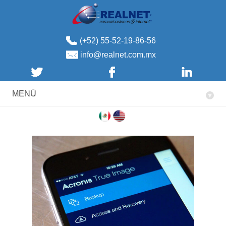
(+52) 55-52-19-86-56
info@realnet.com.mx
MENÚ
▾